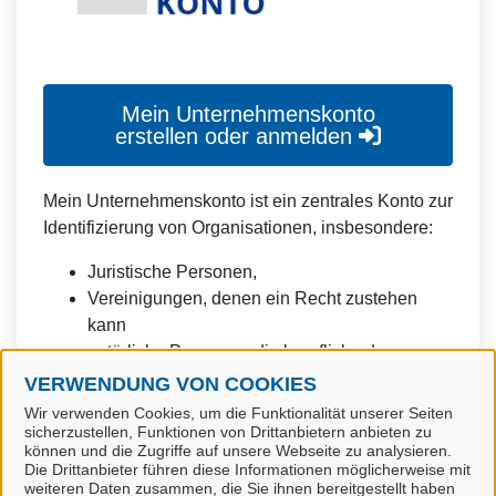
Mein Unternehmenskonto
erstellen oder anmelden
Mein Unternehmenskonto ist ein zentrales Konto zur
Identifizierung von Organisationen, insbesondere:
Juristische Personen,
Vereinigungen, denen ein Recht zustehen
kann
natürliche Personen, die beruflich oder
gewerblich tätig sind.
VERWENDUNG VON COOKIES
Wir verwenden Cookies, um die Funktionalität unserer Seiten
Eine Nutzung ist aber auch durch Behörden im
sicherzustellen, Funktionen von Drittanbietern anbieten zu
Sinne von § 1 Abs. 4 Verwaltungsverfahrensgesetz
können und die Zugriffe auf unsere Webseite zu analysieren.
Die Drittanbieter führen diese Informationen möglicherweise mit
(VwVfG) möglich.
weiteren Daten zusammen, die Sie ihnen bereitgestellt haben