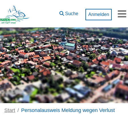
Zum Hauptinhalt springen
Suche
Anmelden
M
Start
Personalausweis Meldung wegen Verlust